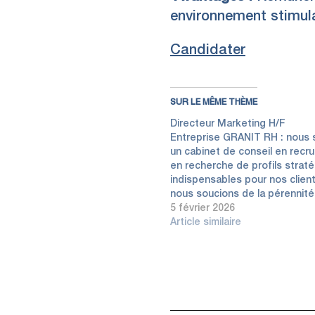
environnement stimula
Candidater
SUR LE MÊME THÈME
Directeur Marketing H/F
Entreprise GRANIT RH : nou
un cabinet de conseil en recr
en recherche de profils strate
indispensables pour nos clien
nous soucions de la pérennite
recrutements. Nous nous en
5 février 2026
vis-a-̀ vis de nos candidats à
Article similaire
des opportunités de progrès 
d'épanouissement profession
durable. Poste…