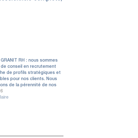
e GRANIT RH : nous sommes
 de conseil en recrutement
he de profils stratégiques et
bles pour nos clients. Nous
ons de la pérennité de nos
nts. Nous nous engageons
26
 de nos candidats à proposer
laire
unités de progrès et
ssement professionnel
Poste…