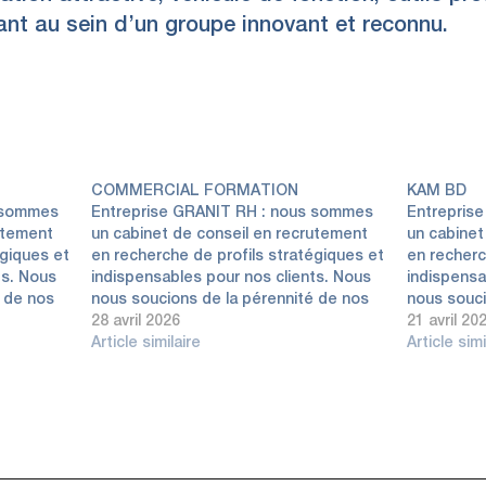
nt au sein d’un groupe innovant et reconnu.
COMMERCIAL FORMATION
KAM BD
s sommes
Entreprise GRANIT RH : nous sommes
Entrepris
utement
un cabinet de conseil en recrutement
un cabinet
́giques et
en recherche de profils stratégiques et
en recherc
ts. Nous
indispensables pour nos clients. Nous
indispensa
́ de nos
nous soucions de la pérennité de nos
nous souci
gageons
recrutements. Nous nous engageons
28 avril 2026
recruteme
21 avril 20
 proposer
vis-a-̀ vis de nos candidats à proposer
Article similaire
vis-a-̀ vis
Article simi
et
des opportunités de progrès et
des opport
nel
d'épanouissement professionnel
d'épanoui
durable. Poste…
durable. 