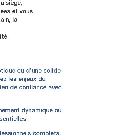
du siège,
cées et vous
ain, la
ité.
ptique ou d’une solide
ez les enjeux du
lien de confiance avec
onnement dynamique où
sentielles.
ofessionnels complets,