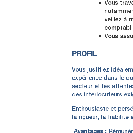
Vous trava
notamment
veillez à 
comptabili
Vous assur
PROFIL
Vous justifiez idéale
expérience dans le d
secteur et les attent
des interlocuteurs ex
Enthousiaste et pers
la rigueur, la fiabilit
Avantages :
Rémunérat